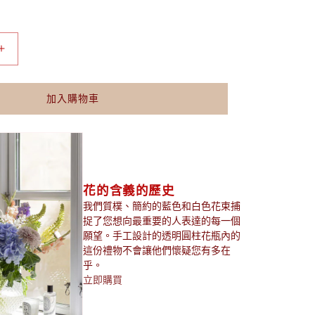
玫
瑰
花
加入購物車
籃
數
量
增
加
花的含義的歷史
我們質樸、簡約的藍色和白色花束捕
捉了您想向最重要的人表達的每一個
願望。手工設計的透明圓柱花瓶內的
這份禮物不會讓他們懷疑您有多在
乎。
立即購買