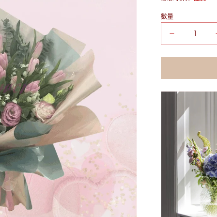
數量
玫
瑰
花
籃
數
量
減
少