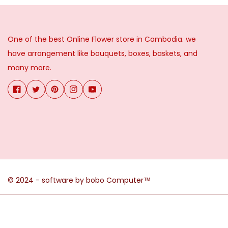
One of the best Online Flower store in Cambodia. we
have arrangement like bouquets, boxes, baskets, and
many more.
© 2024 - software by bobo Computer™