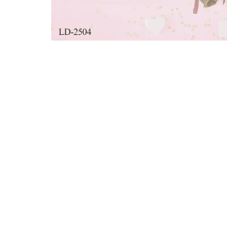
在
強
制
回
應
中
開
啟
多
媒
體
檔
案
1