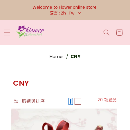
跳至內容
Welcome to Flower online store.
語言 :
Zh-Tw
購
物
車
Home
CNY
加入購物車
商
CNY
品
20 項產品
系
篩選與排序
列
: