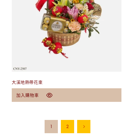
大溪地熱帶花束
定
$79.00 USD
加入購物車
價
1
2