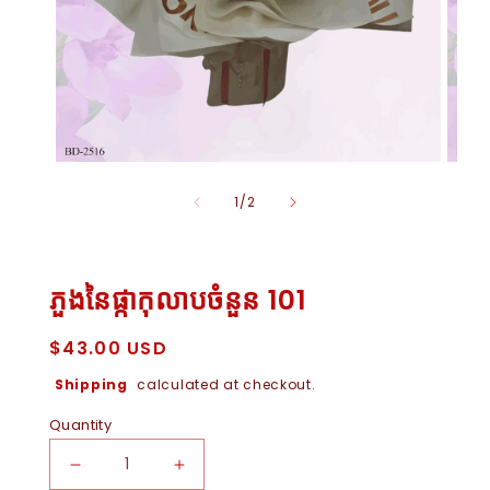
Open
Open
Media
Medi
of
1
/
2
1
2
In
In
Modal
Moda
ភួងនៃផ្កាកុលាបចំនួន 101
Regular
$43.00 USD
price
Shipping
calculated at checkout.
Quantity
Decrease
Increase