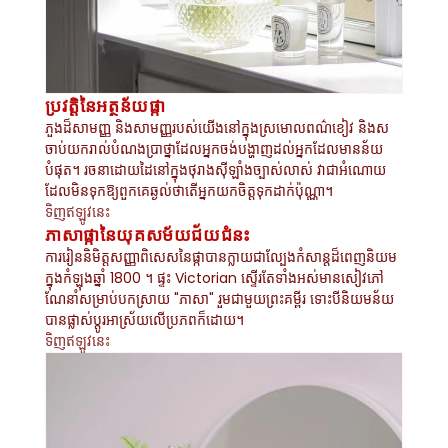
ប្រវត្តិនៃអត្ថន័យផ្កា
ភួងដ៏សាមញ្ញ និងសាមញ្ញរបស់យើងនៅក្នុងស្រមោលពណ៌ខៀវ និងស
ចាប់យករាល់បំណងប្រាថ្នាដែលអ្នកចង់បង្ហាញដល់អ្នកដែលមានន័យ
បំផុត។ រចនាដោយដៃនៅក្នុងថុរាងស៊ីឡាំងច្បាស់លាស់ វាជាអំណោយ
ដែលមិនទុកឱ្យពួកគេឆ្ងល់ថាតើអ្នកយកចិត្តទុកដាក់ប៉ុណ្ណា។
ទិញឥឡូវនេះ
ភាសាផ្កានៃយុគសម័យជ័យជំនះ
ការរៀននិមិត្តសញ្ញាពិសេសនៃផ្កាបានក្លាយជាល្បែងកំសាន្តដ៏ពេញនិយម
ក្នុងកំឡុងឆ្នាំ 1800 ។ ផ្ទះ Victorian ស្ទើរតែទាំងអស់មានសៀវភៅ
ណែនាំសម្រាប់បកស្រាយ "ភាសា" រួមជាមួយព្រះគម្ពីរ ទោះបីនិយមន័យ
បានផ្លាស់ប្តូរអាស្រ័យលើប្រភពក៏ដោយ។
ទិញឥឡូវនេះ