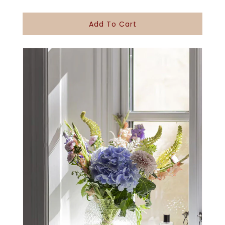
Quantity
Quantity
For
For
Add To Cart
ភួង
ភួង
នៃ
នៃ
ផ្កា
ផ្កា
កុលាប
កុលាប
ចំនួន
ចំនួន
101
101