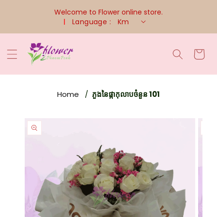
Skip To
Welcome to Flower online store.
Content
Language :
Km
Cart
Home
ភួងនៃផ្កាកុលាបចំនួន 101
Skip To
Product
Information